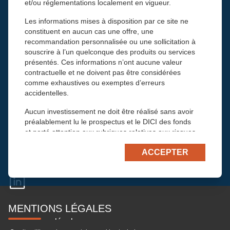
et/ou réglementations localement en vigueur.
Les informations mises à disposition par ce site ne
constituent en aucun cas une offre, une
recommandation personnalisée ou une sollicitation à
J’accepte de recevoir la newsletter mensuelle de Financière Tiepolo. Mes
données, utilisées exclusivement par Financière Tiepolo, seront
souscrire à l’un quelconque des produits ou services
conservées 1 an et pourront être rectifiées sur simple demande à
présentés. Ces informations n’ont aucune valeur
info@tiepolo.fr, conformément à la loi “informatique et libertés”.
contractuelle et ne doivent pas être considérées
comme exhaustives ou exemptes d’erreurs
6
+
3
=
accidentelles.
CONTACTEZ-NOUS
Aucun investissement ne doit être réalisé sans avoir
préalablement lu le prospectus et le DICI des fonds
Financière Tiepolo
et porté attention aux rubriques relatives aux risques
48, avenue Victor Hugo
et conditions d’investissement. L’information diffusée
75116 Paris
ACCEPTER
sur ce site ne dispense pas chaque utilisateur de ce
Tél :
+33 1 45 61 78 78
site de vérifier l’adéquation des produits proposés
Email :
contact@tiepolo.fr
avec sa situation financière et patrimoniale et avec
ses objectifs de gestion avant toute souscription, et
de s’assurer des conséquences fiscales de son
investissement.
MENTIONS LÉGALES
Informations légales
L’attention du lecteur est attirée sur le fait que les