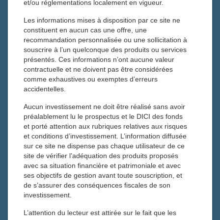
et/ou réglementations localement en vigueur.
Toutes les rubriques
Actualités
Infos patrimoniales
Les informations mises à disposition par ce site ne
Newsletters
constituent en aucun cas une offre, une
recommandation personnalisée ou une sollicitation à
souscrire à l’un quelconque des produits ou services
présentés. Ces informations n’ont aucune valeur
contractuelle et ne doivent pas être considérées
comme exhaustives ou exemptes d’erreurs
accidentelles.
Aucun investissement ne doit être réalisé sans avoir
préalablement lu le prospectus et le DICI des fonds
et porté attention aux rubriques relatives aux risques
et conditions d’investissement. L’information diffusée
sur ce site ne dispense pas chaque utilisateur de ce
site de vérifier l’adéquation des produits proposés
avec sa situation financière et patrimoniale et avec
Actualités
ses objectifs de gestion avant toute souscription, et
de s’assurer des conséquences fiscales de son
BFM BUSINESS TV – Intégrale
investissement.
Placements : TONIES
L’attention du lecteur est attirée sur le fait que les