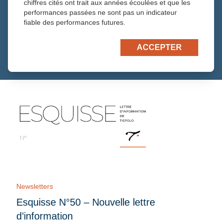
chiffres cités ont trait aux années écoulées et que les
10 juillet 2026 —
~1 min de lecture
performances passées ne sont pas un indicateur
fiable des performances futures.
Xavier Milvaux
https://tiepolo.fr/wp-content/uploads/2026/05/XM.png
ACCEPTER
Lire la suite
N°
Newsletters
Esquisse N°50 – Nouvelle lettre
d’information