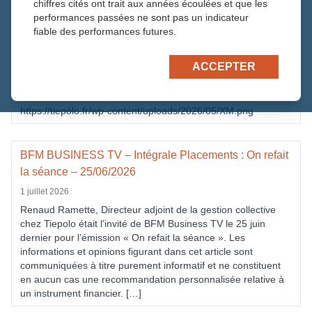
chiffres cités ont trait aux années écoulées et que les
performances passées ne sont pas un indicateur
Actualités qui peuvent aussi vous intérrésser
fiable des performances futures.
ACCEPTER
BFM BUSINESS TV – Intégrale Placements : TONIES
10 juillet 2026
https://tiepolo.fr/wp-content/uploads/2026/05/XM.png
BFM BUSINESS TV – Intégrale Placements : On refait
la séance – 25/06/2026
1 juillet 2026
Renaud Ramette, Directeur adjoint de la gestion collective
chez Tiepolo était l’invité de BFM Business TV le 25 juin
dernier pour l’émission « On refait la séance ». Les
informations et opinions figurant dans cet article sont
communiquées à titre purement informatif et ne constituent
en aucun cas une recommandation personnalisée relative à
un instrument financier. […]