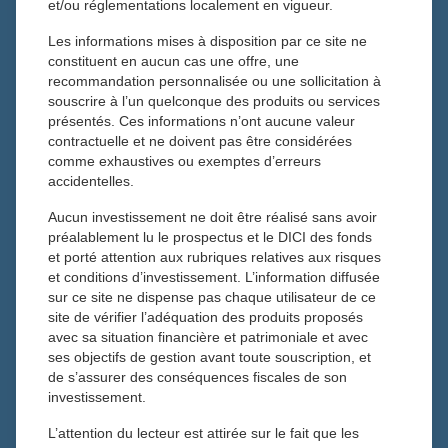
et/ou réglementations localement en vigueur.
Toutes les actualités
Les informations mises à disposition par ce site ne
17 janvier 2024
constituent en aucun cas une offre, une
Benjamin Riviere
recommandation personnalisée ou une sollicitation à
Actualités
souscrire à l’un quelconque des produits ou services
présentés. Ces informations n’ont aucune valeur
contractuelle et ne doivent pas être considérées
comme exhaustives ou exemptes d’erreurs
Benjamin Rivière, Directeur Adjoint de la Gestion
accidentelles.
Collective chez Tiepolo, recommande le titre
Compagnie
des Alpes
, la société qui gère les plus grandes stations
Aucun investissement ne doit être réalisé sans avoir
préalablement lu le prospectus et le DICI des fonds
d’hiver des Alpes et des parcs d’attractions.
et porté attention aux rubriques relatives aux risques
et conditions d’investissement. L’information diffusée
Les informations et opinions figurant dans cet article sont
sur ce site ne dispense pas chaque utilisateur de ce
communiquées à titre purement informatif et ne constituent
site de vérifier l’adéquation des produits proposés
en aucun cas une recommandation personnalisée relative
avec sa situation financière et patrimoniale et avec
à un instrument ou un service financier.
ses objectifs de gestion avant toute souscription, et
de s’assurer des conséquences fiscales de son
Voir la vidéo sur BFM Business
investissement.
L’attention du lecteur est attirée sur le fait que les