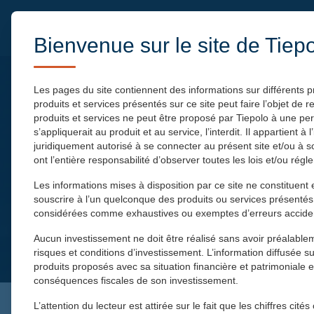
Bienvenue sur le site de Tiep
PRÉSENTATION
Les pages du site contiennent des informations sur différents p
produits et services présentés sur ce site peut faire l’objet de
produits et services ne peut être proposé par Tiepolo à une pers
s’appliquerait au produit et au service, l’interdit. Il appartient 
juridiquement autorisé à se connecter au présent site et/ou à sou
ont l’entière responsabilité d’observer toutes les lois et/ou ré
Les informations mises à disposition par ce site ne constituen
souscrire à l’un quelconque des produits ou services présentés
considérées comme exhaustives ou exemptes d’erreurs acciden
Aucun investissement ne doit être réalisé sans avoir préalablem
risques et conditions d’investissement. L’information diffusée su
produits proposés avec sa situation financière et patrimoniale e
conséquences fiscales de son investissement.
L’attention du lecteur est attirée sur le fait que les chiffres c