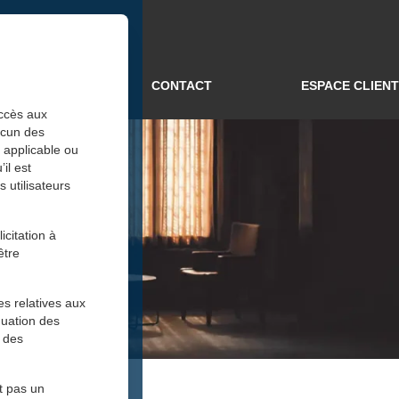
TUALITÉS
CONTACT
ESPACE CLIENT
accès aux
aucun des
t applicable ou
il est
 utilisateurs
citation à
être
es relatives aux
quation des
r des
nt pas un