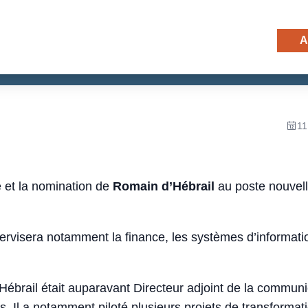
E : TIEPOLO NOMME RO
A
ADJOINT
11
e et la nomination de
Romain d’Hébrail
au poste nouvel
visera notamment la finance, les systèmes d’informations
Hébrail était auparavant Directeur adjoint de la commun
. Il a notamment piloté plusieurs projets de transformati