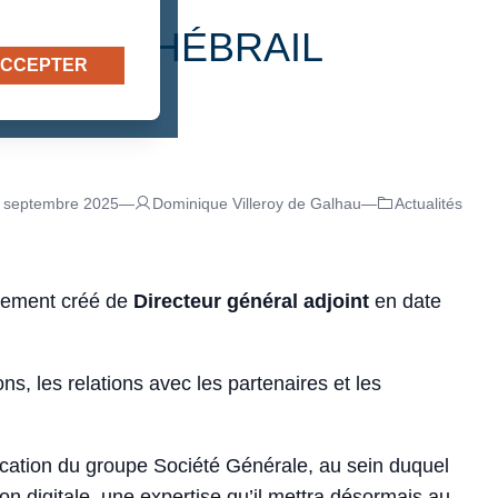
MAIN D’HÉBRAIL
CCEPTER
 septembre 2025
—
Dominique Villeroy de Galhau
—
Actualités
lement créé de
Directeur général adjoint
en date
, les relations avec les partenaires et les
ication du groupe Société Générale, au sein duquel
on digitale, une expertise qu’il mettra désormais au