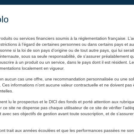
olo
EXPERTISES
PHILANTHROPIE
AC
roduits ou services financiers soumis à la réglementation française. L’
 restrictions à l’égard de certaines personnes ou dans certains pays et 
onne si la loi de son pays d’origine ou de tout autre pays, qui lui serai
à l’internaute, sous sa seule responsabilité, de s’assurer préalablement qu’
scrire à un produit ou un service, dans le pays dont il est résident. Les
glementations localement en vigueur.
t en aucun cas une offre, une recommandation personnalisée ou une solli
. Ces informations n’ont aucune valeur contractuelle et ne doivent pas 
telles.
ent lu le prospectus et le DICI des fonds et porté attention aux rubriqu
r ce site ne dispense pas chaque utilisateur de ce site de vérifier l’adé
t avec ses objectifs de gestion avant toute souscription, et de s’assure
ités ont trait aux années écoulées et que les performances passées ne so