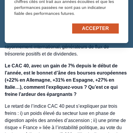
chiffres cités ont trait aux années écoulées et que les
l’incertitude s’installera plus la volatilité sera élevée. Notre
performances passées ne sont pas un indicateur
ligne de conduite dans ces situations troubles est claire :
fiable des performances futures.
rester investis, désensibiliser d’un cran l’exposition
« France », conserver une poche de liquidités pour profiter
ACCEPTER
d’éventuels excès de baisse après le vote. Le cœur des
portefeuilles reste composé de sociétés solides au
rayonnement international, générateurs de flux de
trésorerie positifs et de dividendes.
Le CAC 40, avec un gain de 7% depuis le début de
l’année, est le bonnet d’âne des bourses européennes
(+22% en Allemagne, +31% en Espagne, +27% en
Italie…), comment l’expliquez-vous ? Qu’est ce qui
freine l’ardeur des épargnants ?
Le retard de l’indice CAC 40 peut s’expliquer par trois
freins : i) un poids élevé du secteur luxe en phase de
digestion après des années d’ascension ; ii) une prime de
risque « France » liée à l’instabilité politique, au vote du