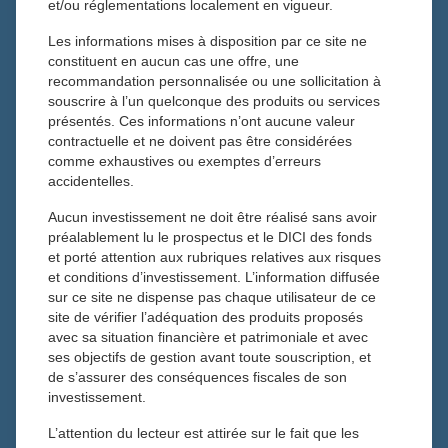
et/ou réglementations localement en vigueur.
Les informations mises à disposition par ce site ne
Toutes les actualités
constituent en aucun cas une offre, une
5 septembre 2025
recommandation personnalisée ou une sollicitation à
Actualités
souscrire à l’un quelconque des produits ou services
présentés. Ces informations n’ont aucune valeur
contractuelle et ne doivent pas être considérées
comme exhaustives ou exemptes d’erreurs
accidentelles.
Face à la volatilité de la bourse de Paris, au risque de
baisse des actions et de flambée des taux d’intérêts
Aucun investissement ne doit être réalisé sans avoir
les gestionnaires de portefeuilles appellent les
préalablement lu le prospectus et le DICI des fonds
épargnants à garder leur sang-froid. L’éclairage de
et porté attention aux rubriques relatives aux risques
et conditions d’investissement. L’information diffusée
Philibert de Rambuteau, Directeur Général de Tiepolo.
sur ce site ne dispense pas chaque utilisateur de ce
site de vérifier l’adéquation des produits proposés
Il faut être vigilant car cette échéance va créer une
avec sa situation financière et patrimoniale et avec
volatilité supplémentaire touchant les actifs français, et en
ses objectifs de gestion avant toute souscription, et
particulier des secteurs comme les banques ou les
de s’assurer des conséquences fiscales de son
services aux collectivités. Les obligations du Trésor ne
investissement.
seront pas épargnées et le spread OAT/Bund risque de se
L’attention du lecteur est attirée sur le fait que les
creuser illustrant l’inquiétude des investisseurs. Plus