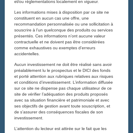
et/ou réglementations localement en vigueur.
23 septembre 2025
Dominique Villeroy de Galhau
Les informations mises à disposition par ce site ne
Actualités
constituent en aucun cas une offre, une
recommandation personnalisée ou une sollicitation à
souscrire à l’un quelconque des produits ou services
présentés. Ces informations n’ont aucune valeur
Alors qu’une nouvelle crise politique
contractuelle et ne doivent pas être considérées
s’ajoute aux crises géopolitiques et
comme exhaustives ou exemptes d’erreurs
budgétaires, une diversification
accidentelles.
maximale s’impose dans les
Aucun investissement ne doit être réalisé sans avoir
portefeuilles des épargnants.
préalablement lu le prospectus et le DICI des fonds
et porté attention aux rubriques relatives aux risques
1) Le CAC 40 flirte avec les 8 000 points. Faut-il s’en
et conditions d’investissement. L’information diffusée
sur ce site ne dispense pas chaque utilisateur de ce
inquiéter ? Quel bilan tirer de ce premier semestre ?
site de vérifier l’adéquation des produits proposés
avec sa situation financière et patrimoniale et avec
Il n’y a pas lieu de s’inquiéter d’un indice qui bat des
ses objectifs de gestion avant toute souscription, et
records. Je crois même qu’il faut se réjouir que le CAC40
de s’assurer des conséquences fiscales de son
atteigne de nouveaux records car c’est le reflet de la
investissement.
performance des 40 plus belles entreprises françaises
L’attention du lecteur est attirée sur le fait que les
cotées. Cela veut dire qu’elles sont bien gérées et sont en