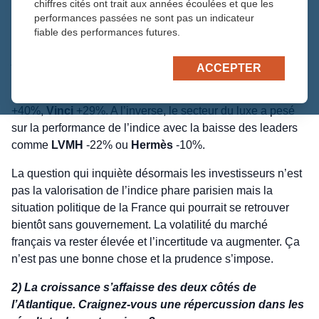
chiffres cités ont trait aux années écoulées et que les
croissance. C’est un constat positif pour notre économie.
performances passées ne sont pas un indicateur
Ceci dit, ces hausses sont très disparates selon les
fiable des performances futures.
er
secteurs. Le CAC 40 a surtout été porté depuis le 1
janvier par le secteur financier à l’image de la
Société
ACCEPTER
Générale
dont le cours s’est envolé de 113%. Les autres
contributeurs à la hausse ont été
Safran
+39%,
Legrand
+40%,
Vinci
+29%. A l’inverse, le secteur du luxe a pesé
sur la performance de l’indice avec la baisse des leaders
comme
LVMH
-22% ou
Hermès
-10%.
La question qui inquiète désormais les investisseurs n’est
pas la valorisation de l’indice phare parisien mais la
situation politique de la France qui pourrait se retrouver
bientôt sans gouvernement. La volatilité du marché
français va rester élevée et l’incertitude va augmenter. Ça
n’est pas une bonne chose et la prudence s’impose.
2) La croissance s’affaisse des deux côtés de
l’Atlantique. Craignez-vous une répercussion dans les