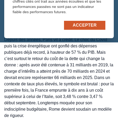
chiffres cités ont trait aux années écoulées et que les
publique qui dépasse désormais 113,7 % du PIB – soit
performances passées ne sont pas un indicateur
près de 3 500 milliards d’euros – et un déficit qui s’obstine
fiable des performances futures.
à rester au-delà de 5 % du PIB. Fitch estime qu’en
l’absence de mesures crédibles, la dette pourrait grimper
ACCEPTER
jusqu’à 121 % du PIB en 2027, transformant la France en
maillon faible de la zone euro.
Depuis des années, Paris vit à crédit. Le choc du Covid
puis la crise énergétique ont gonflé des dépenses
publiques déjà record, à hauteur de 57 % du PIB. Mais
c’est surtout le retour du coût de la dette qui change la
donne : après avoir été contenue à 31 milliards en 2019, la
charge d’intérêts a atteint près de 70 milliards en 2024 et
devrait encore représenter 66 milliards en 2025. Dans un
contexte de taux plus élevés, le symbole est brutal : pour la
première fois, la France emprunte à dix ans à un coût
supérieur à celui de l’Italie, soit 3,48 % contre 3,47 %
début septembre. Longtemps moquée pour son
indiscipline budgétaire, Rome devient soudain un modèle
de rigueur.