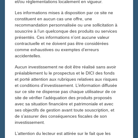
et/ou réglementations localement en vigueur.
Toutes les actualités
Les informations mises à disposition par ce site ne
15 octobre 2025
constituent en aucun cas une offre, une
Eric Doutrebente
recommandation personnalisée ou une sollicitation à
Actualités
souscrire à l’un quelconque des produits ou services
présentés. Ces informations n’ont aucune valeur
contractuelle et ne doivent pas être considérées
comme exhaustives ou exemptes d’erreurs
Le 12 septembre2025 , l’agence Fitch a abaissé la note de
accidentelles.
la France à A+, pointant une dette au-delà de 113 % du
PIB et un déficit persistant. Alors que Paris peine à définir
Aucun investissement ne doit être réalisé sans avoir
préalablement lu le prospectus et le DICI des fonds
une trajectoire crédible, Rome, longtemps moquée pour
et porté attention aux rubriques relatives aux risques
son indiscipline, a regagné la confiance des marchés
et conditions d’investissement. L’information diffusée
grâce à une consolidation rapide.
sur ce site ne dispense pas chaque utilisateur de ce
Le 12 septembre 2025 restera comme une date
site de vérifier l’adéquation des produits proposés
symbolique pour les finances publiques françaises. Ce
avec sa situation financière et patrimoniale et avec
ses objectifs de gestion avant toute souscription, et
jour-là, l’agence Fitch a abaissé la note souveraine de
de s’assurer des conséquences fiscales de son
l’Hexagone de AA- à A+, assortie d’une perspective stable.
investissement.
Pour beaucoup d’observateurs, c’est moins la dégradation
elle-même qui inquiète que ce qu’elle révèle : une dette
L’attention du lecteur est attirée sur le fait que les