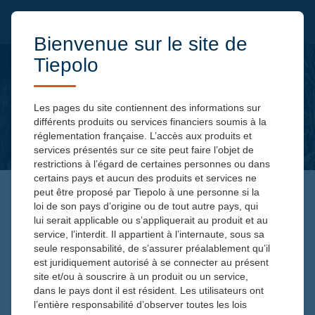
Bienvenue sur le site de
Tiepolo
Les pages du site contiennent des informations sur
différents produits ou services financiers soumis à la
réglementation française. L’accès aux produits et
services présentés sur ce site peut faire l’objet de
restrictions à l’égard de certaines personnes ou dans
certains pays et aucun des produits et services ne
peut être proposé par Tiepolo à une personne si la
loi de son pays d’origine ou de tout autre pays, qui
ON PASSE À L’ACTION ! –
lui serait applicable ou s’appliquerait au produit et au
BAISSE DE TAUX ? NON,
service, l’interdit. Il appartient à l’internaute, sous sa
seule responsabilité, de s’assurer préalablement qu’il
RÉCESSION ! – FRANÇOIS
est juridiquement autorisé à se connecter au présent
site et/ou à souscrire à un produit ou un service,
CHANOIS – 20/06/2024
dans le pays dont il est résident. Les utilisateurs ont
l’entière responsabilité d’observer toutes les lois