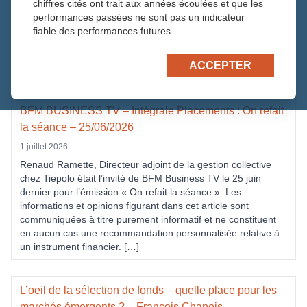
chiffres cités ont trait aux années écoulées et que les
performances passées ne sont pas un indicateur
BFM BUSINESS TV – Intégrale Placements : TONIES
fiable des performances futures.
10 juillet 2026
ACCEPTER
https://tiepolo.fr/wp-content/uploads/2026/05/XM.png
BFM BUSINESS TV – Intégrale Placements : On refait
la séance – 25/06/2026
1 juillet 2026
Renaud Ramette, Directeur adjoint de la gestion collective
chez Tiepolo était l’invité de BFM Business TV le 25 juin
dernier pour l’émission « On refait la séance ». Les
informations et opinions figurant dans cet article sont
communiquées à titre purement informatif et ne constituent
en aucun cas une recommandation personnalisée relative à
un instrument financier. […]
L’oeil de la sélection de fonds – quelle place pour les
marchés émergents ? – François Chanois –