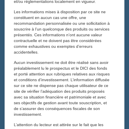
et/ou réglementations localement en vigueur.
Les informations mises à disposition par ce site ne
Toutes les actualités
constituent en aucun cas une offre, une
20 juin 2024
recommandation personnalisée ou une sollicitation à
François Chanois
souscrire à l’un quelconque des produits ou services
Actualités
présentés. Ces informations n’ont aucune valeur
contractuelle et ne doivent pas être considérées
comme exhaustives ou exemptes d’erreurs
accidentelles.
François Chanois a récemment participé à l’émission « On
Aucun investissement ne doit être réalisé sans avoir
passe à l’action » sur les ondes de radio Grand Lac qui
préalablement lu le prospectus et le DICI des fonds
couvre la région d’Annecy et Chambéry. Il a pu traiter des
et porté attention aux rubriques relatives aux risques
différents sujets d’actualité sur les marchés financiers.
et conditions d’investissement. L’information diffusée
sur ce site ne dispense pas chaque utilisateur de ce
Lecteur
site de vérifier l’adéquation des produits proposés
00:00
00:00
audio
avec sa situation financière et patrimoniale et avec
ses objectifs de gestion avant toute souscription, et
de s’assurer des conséquences fiscales de son
investissement.
Actualités qui peuvent aussi vous intérrésser
L’attention du lecteur est attirée sur le fait que les