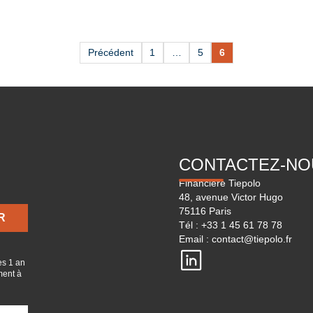
Précédent
1
…
5
6
CONTACTEZ-NO
Financière Tiepolo
48, avenue Victor Hugo
75116 Paris
Tél :
+33 1 45 61 78 78
Email :
contact@tiepolo.fr
es 1 an
ment à