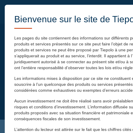
Bienvenue sur le site de Tiep
PRÉSENTATION
Les pages du site contiennent des informations sur différents p
produits et services présentés sur ce site peut faire l’objet de
produits et services ne peut être proposé par Tiepolo à une pers
s’appliquerait au produit et au service, l’interdit. Il appartient 
juridiquement autorisé à se connecter au présent site et/ou à sou
ont l’entière responsabilité d’observer toutes les lois et/ou ré
Les informations mises à disposition par ce site ne constituen
souscrire à l’un quelconque des produits ou services présentés
considérées comme exhaustives ou exemptes d’erreurs acciden
Aucun investissement ne doit être réalisé sans avoir préalablem
risques et conditions d’investissement. L’information diffusée su
produits proposés avec sa situation financière et patrimoniale e
conséquences fiscales de son investissement.
L’attention du lecteur est attirée sur le fait que les chiffres c