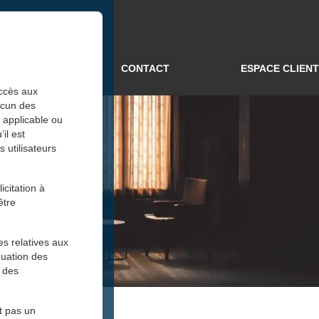
TUALITÉS
CONTACT
ESPACE CLIENT
accès aux
aucun des
t applicable ou
il est
 utilisateurs
citation à
être
es relatives aux
quation des
r des
nt pas un