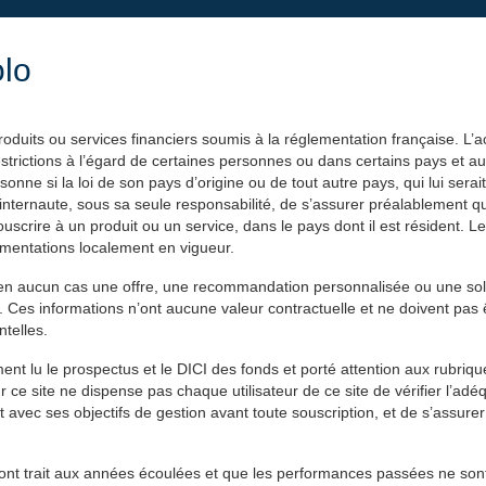
olo
EXPERTISES
PHILANTHROPIE
AC
roduits ou services financiers soumis à la réglementation française. L’
 restrictions à l’égard de certaines personnes ou dans certains pays et 
onne si la loi de son pays d’origine ou de tout autre pays, qui lui serai
à l’internaute, sous sa seule responsabilité, de s’assurer préalablement qu’
scrire à un produit ou un service, dans le pays dont il est résident. Les
glementations localement en vigueur.
t en aucun cas une offre, une recommandation personnalisée ou une solli
. Ces informations n’ont aucune valeur contractuelle et ne doivent pas 
telles.
ent lu le prospectus et le DICI des fonds et porté attention aux rubriqu
r ce site ne dispense pas chaque utilisateur de ce site de vérifier l’adé
t avec ses objectifs de gestion avant toute souscription, et de s’assure
ités ont trait aux années écoulées et que les performances passées ne so