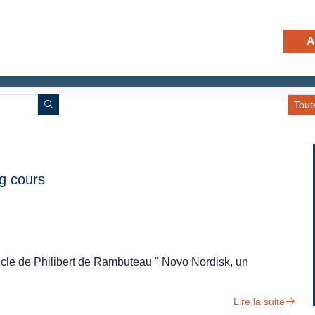
ÉS
A
Tout
g cours
icle de Philibert de Rambuteau " Novo Nordisk, un
Lire la suite