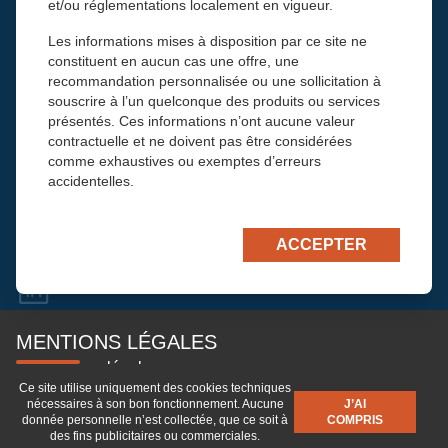
et/ou réglementations localement en vigueur.
J’accepte de recevoir la newsletter mensuelle de Financière Tiepolo. Mes
données, utilisées exclusivement par Financière Tiepolo, seront
Les informations mises à disposition par ce site ne
conservées 1 an et pourront être rectifiées sur simple demande à
constituent en aucun cas une offre, une
info@tiepolo.fr, conformément à la loi “informatique et libertés”.
recommandation personnalisée ou une sollicitation à
souscrire à l’un quelconque des produits ou services
7
+
3
=
présentés. Ces informations n’ont aucune valeur
contractuelle et ne doivent pas être considérées
CONTACTEZ-NOUS
comme exhaustives ou exemptes d’erreurs
Financière Tiepolo
accidentelles.
48, avenue Victor Hugo
Aucun investissement ne doit être réalisé sans avoir
75116 Paris
préalablement lu le prospectus et le DICI des fonds
Tél :
+33 1 45 61 78 78
ACCEPTER
et porté attention aux rubriques relatives aux risques
Email :
contact@tiepolo.fr
et conditions d’investissement. L’information diffusée
sur ce site ne dispense pas chaque utilisateur de ce
site de vérifier l’adéquation des produits proposés
avec sa situation financière et patrimoniale et avec
MENTIONS LÉGALES
ses objectifs de gestion avant toute souscription, et
Informations légales
de s’assurer des conséquences fiscales de son
Ce site utilise uniquement des cookies techniques
Documentation règlementaire
investissement.
nécessaires à son bon fonctionnement. Aucune
J’AI
Avertissement
donnée personnelle n’est collectée, que ce soit à
COMPRIS
L’attention du lecteur est attirée sur le fait que les
des fins publicitaires ou commerciales.
© 2008-2026 Financière Tiepolo. Tous droits réservés.