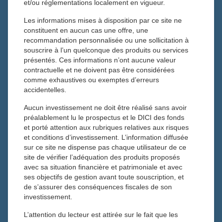
et/ou réglementations localement en vigueur.
ESQUISSE N°50 – NOUVELLE LETTRE D’INFORMATION
Edito - ça bouge chez Tiepolo
Les informations mises à disposition par ce site ne
constituent en aucun cas une offre, une
Gestion Privée - L'accompagnement sur-mesure des
recommandation personnalisée ou une sollicitation à
patrimoines
souscrire à l’un quelconque des produits ou services
Ingénierie Patrimoniale - Penser le patrimoine dans la durée
présentés. Ces informations n’ont aucune valeur
Multigestion - L'ouverture mondiale au service de l'allocation
contractuelle et ne doivent pas être considérées
Epargne retraite - Le PER : un outil devenu central
comme exhaustives ou exemptes d’erreurs
Epargne salariale : PEE et PERCOL, structure la
accidentelles.
rémunération autrement
Aucun investissement ne doit être réalisé sans avoir
Gestion collective : Une gestion qui s'affirme et qui s'élargit
préalablement lu le prospectus et le DICI des fonds
Les fonds Tiepolo : Six stratégies, une philosophie
et porté attention aux rubriques relatives aux risques
et conditions d’investissement. L’information diffusée
sur ce site ne dispense pas chaque utilisateur de ce
LES FONDS TIEPOLO : SIX
site de vérifier l’adéquation des produits proposés
avec sa situation financière et patrimoniale et avec
STRATÉGIES, UNE
ses objectifs de gestion avant toute souscription, et
de s’assurer des conséquences fiscales de son
PHILOSOPHIE
investissement.
L’attention du lecteur est attirée sur le fait que les