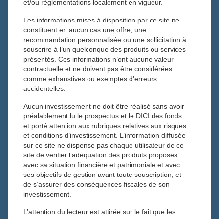
et/ou réglementations localement en vigueur.
ESQUISSE N°50 – NOUVELLE LETTRE D’INFORMATION
Edito - ça bouge chez Tiepolo
Les informations mises à disposition par ce site ne
constituent en aucun cas une offre, une
Gestion Privée - L'accompagnement sur-mesure des
recommandation personnalisée ou une sollicitation à
patrimoines
souscrire à l’un quelconque des produits ou services
Ingénierie Patrimoniale - Penser le patrimoine dans la durée
présentés. Ces informations n’ont aucune valeur
Multigestion - L'ouverture mondiale au service de
contractuelle et ne doivent pas être considérées
l'allocation
comme exhaustives ou exemptes d’erreurs
Epargne retraite - Le PER : un outil devenu central
accidentelles.
Epargne salariale : PEE et PERCOL, structure la
Aucun investissement ne doit être réalisé sans avoir
rémunération autrement
préalablement lu le prospectus et le DICI des fonds
Gestion collective : Une gestion qui s'affirme et qui s'élargit
et porté attention aux rubriques relatives aux risques
Les fonds Tiepolo : Six stratégies, une philosophie
et conditions d’investissement. L’information diffusée
sur ce site ne dispense pas chaque utilisateur de ce
site de vérifier l’adéquation des produits proposés
MULTIGESTION –
avec sa situation financière et patrimoniale et avec
ses objectifs de gestion avant toute souscription, et
L’OUVERTURE MONDIALE
de s’assurer des conséquences fiscales de son
investissement.
AU SERVICE DE
L’attention du lecteur est attirée sur le fait que les
L’ALLOCATION